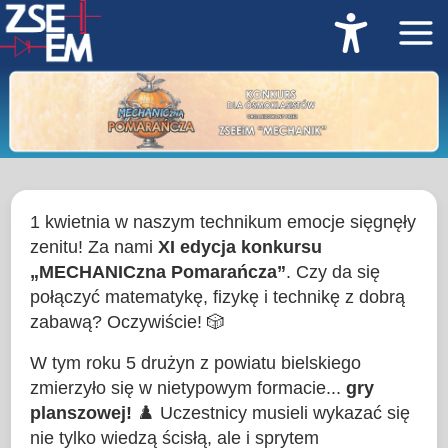
1 kwietnia w naszym technikum emocje sięgnęły
zenitu! Za nami
XI edycja konkursu
„MECHANICzna Pomarańcza”
. Czy da się
połączyć matematykę, fizykę i technikę z dobrą
zabawą? Oczywiście! 🎲
W tym roku 5 drużyn z powiatu bielskiego
zmierzyło się w nietypowym formacie...
gry
planszowej!
♟️ Uczestnicy musieli wykazać się
nie tylko wiedzą ścisłą, ale i sprytem